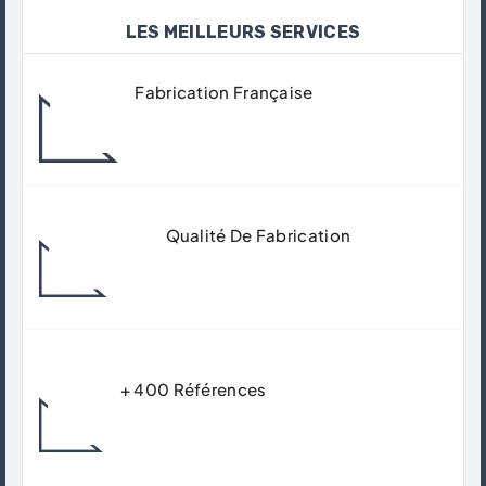
LES MEILLEURS SERVICES
Fabrication Française
Tous Nos Produits Sont Fabriqués Dans
Nos Ateliers À Gisors.
Qualité De Fabrication
Matériaux De Qualité Supérieur Pour
Garantir Un Usage Durable.
+ 400 Références
Trouver Le Produit Qui Correspond Avec
Précision Et Expertise À Votre Besoins.