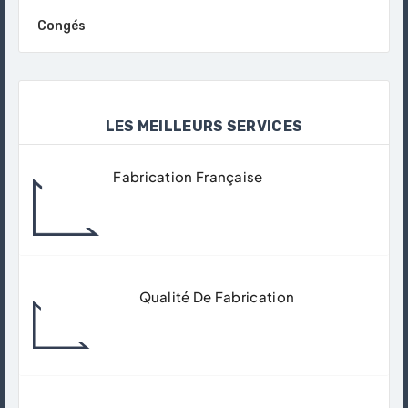
Congés
LES MEILLEURS SERVICES
Fabrication Française
Tous Nos Produits Sont Fabriqués Dans
Nos Ateliers À Gisors.
Qualité De Fabrication
Matériaux De Qualité Supérieur Pour
Garantir Un Usage Durable.