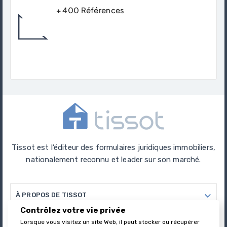
+ 400 Références
Trouver Le Produit Qui Correspond Avec
Précision Et Expertise À Votre Besoins.
Tissot est l’éditeur des formulaires juridiques immobiliers,
nationalement reconnu et leader sur son marché.

À PROPOS DE TISSOT
Contrôlez votre vie privée

Lorsque vous visitez un site Web, il peut stocker ou récupérer
VOTRE COMPTE