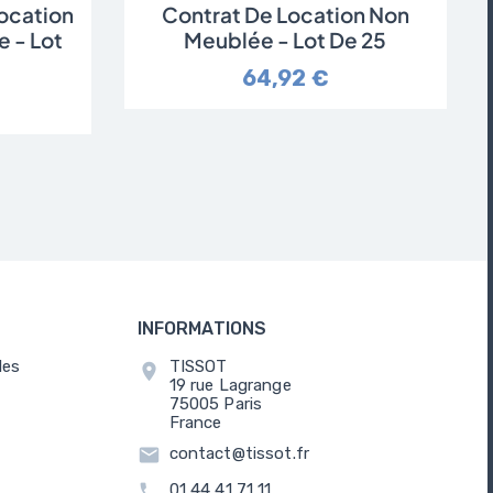
ocation
Contrat De Location Non
 - Lot
Meublée - Lot De 25
64,92 €
INFORMATIONS
les
TISSOT
location_on
19 rue Lagrange
75005 Paris
France
email
contact@tissot.fr
call
01 44 41 71 11