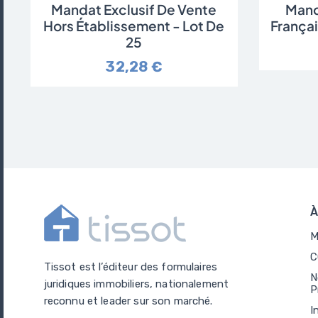
Mandat Exclusif De Vente
Mand
Hors Établissement - Lot De
Françai
25
32,28 €
À
M
C
Tissot est l’éditeur des formulaires
N
juridiques immobiliers, nationalement
P
reconnu et leader sur son marché.
I