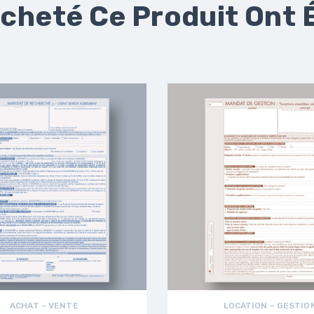
Acheté Ce Produit Ont 
ACHAT – VENTE
LOCATION – GESTIO