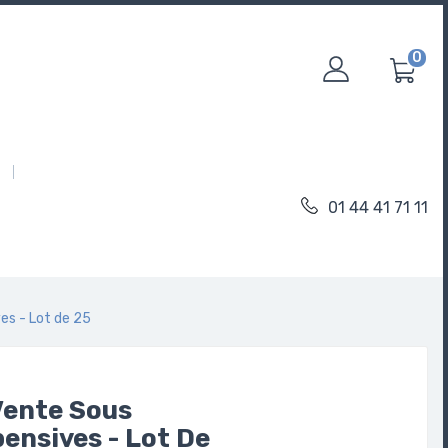
0
01 44 41 71 11
es - Lot de 25
ente Sous
ensives - Lot De