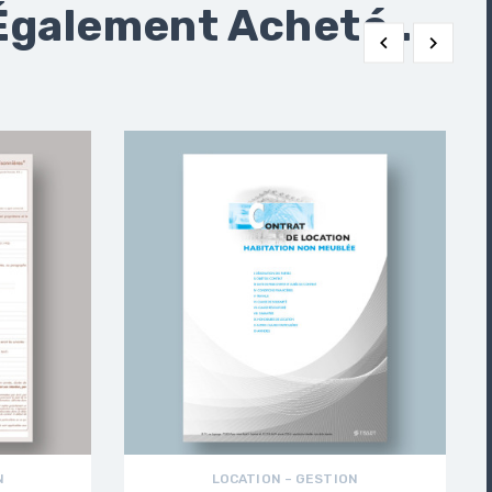
Également Acheté...


N
LOCATION – GESTION