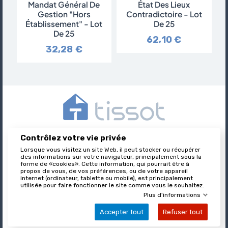
Mandat Général De
État Des Lieux
A
Gestion "hors
Contradictoire - Lot
Établissement" - Lot
De 25
De 25
62,10 €
32,28 €
Contrôlez votre vie privée
Tissot est l’éditeur des formulaires juridiques immobiliers,
nationalement reconnu et leader sur son marché.
Lorsque vous visitez un site Web, il peut stocker ou récupérer
des informations sur votre navigateur, principalement sous la
forme de «cookies». Cette information, qui pourrait être à
propos de vous, de vos préférences, ou de votre appareil
internet (ordinateur, tablette ou mobile), est principalement

utilisée pour faire fonctionner le site comme vous le souhaitez.
À PROPOS DE TISSOT
Plus d'informations
Accepter tout
Refuser tout

VOTRE COMPTE