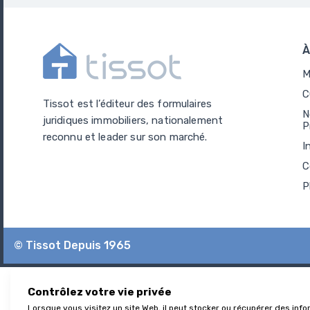
À
M
C
Tissot est l’éditeur des formulaires
N
juridiques immobiliers, nationalement
P
reconnu et leader sur son marché.
I
C
P
© Tissot Depuis 1965
Contrôlez votre vie privée
Lorsque vous visitez un site Web, il peut stocker ou récupérer des info