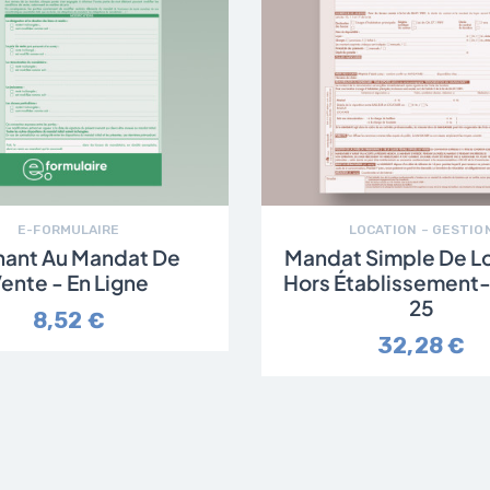
E-FORMULAIRE
LOCATION – GESTIO
nant Au Mandat De
Mandat Simple De L
ente - En Ligne
Hors Établissement-
25
8,52 €
32,28 €