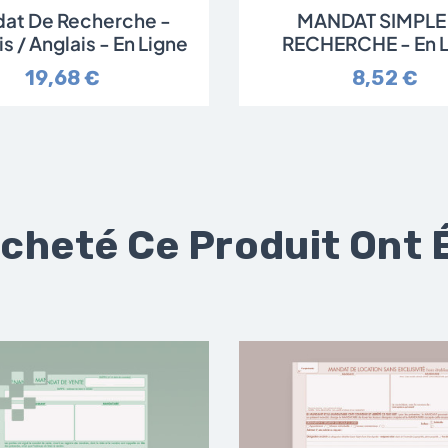
at De Recherche -
MANDAT SIMPLE
s / Anglais - En Ligne
RECHERCHE - En L
19,68 €
8,52 €
Acheté Ce Produit Ont 