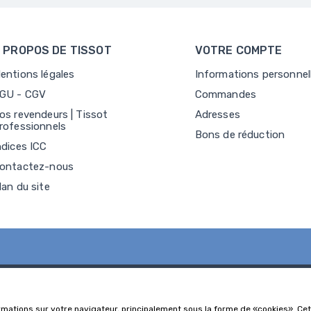
 PROPOS DE TISSOT
VOTRE COMPTE
entions légales
Informations personnel
GU - CGV
Commandes
os revendeurs | Tissot
Adresses
rofessionnels
Bons de réduction
ndices ICC
ontactez-nous
lan du site
rmations sur votre navigateur, principalement sous la forme de «cookies». Cett