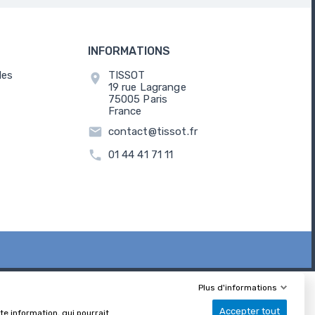
INFORMATIONS
les
TISSOT
location_on
19 rue Lagrange
75005 Paris
France
email
contact@tissot.fr
call
01 44 41 71 11
Plus d'informations
Accepter tout
e information, qui pourrait