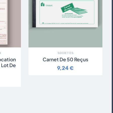
N
SOCIETES
ocation
Carnet De 50 Reçus
 Lot De
9,24 €