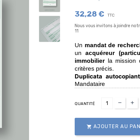
32,28 €
TTC
Nous vous invitons à joindre no
11
Un
mandat de recherc
un
acquéreur (particu
immobilier
la mission 
critères précis.
Duplicata autocopian
Mandataire
QUANTITÉ
AJOUTER AU PAN
