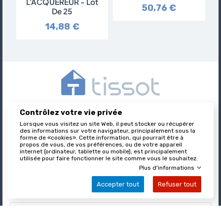
L'ACQUÉREUR - Lot
50,76 €
De 25
14,88 €
Contrôlez votre vie privée
Tissot est l’éditeur des formulaires juridiques immobiliers,
nationalement reconnu et leader sur son marché.
Lorsque vous visitez un site Web, il peut stocker ou récupérer
des informations sur votre navigateur, principalement sous la
forme de «cookies». Cette information, qui pourrait être à
propos de vous, de vos préférences, ou de votre appareil
internet (ordinateur, tablette ou mobile), est principalement

utilisée pour faire fonctionner le site comme vous le souhaitez.
À PROPOS DE TISSOT
Plus d'informations
Accepter tout
Refuser tout

VOTRE COMPTE

INFORMATIONS