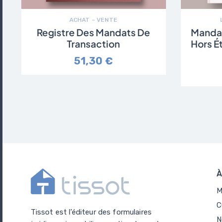
ACHAT – VENTE
Registre Des Mandats De
Mandat
Transaction
Hors É
51,30 €
À
M
C
Tissot est l’éditeur des formulaires
N