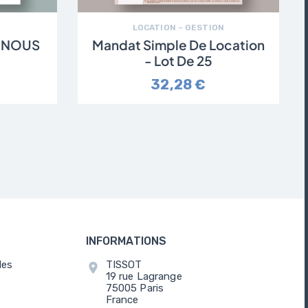
LOCATION – GESTION
T NOUS
Mandat Simple De Location
- Lot De 25
32,28 €
INFORMATIONS
les
TISSOT
location_on
19 rue Lagrange
75005 Paris
France