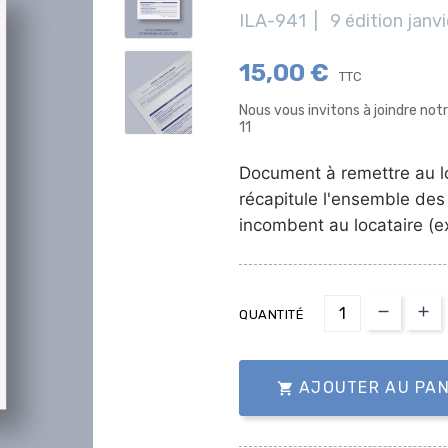
ILA-941 | 9 édition janv
15,00 €
TTC
Nous vous invitons à joindre no
11
Document à remettre au loc
récapitule l'ensemble des 
incombent au locataire (ex 
QUANTITÉ
AJOUTER AU PAN
