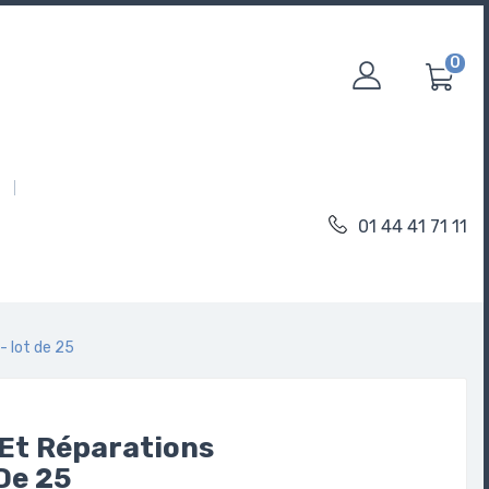
0
01 44 41 71 11
- lot de 25
 Et Réparations
De 25