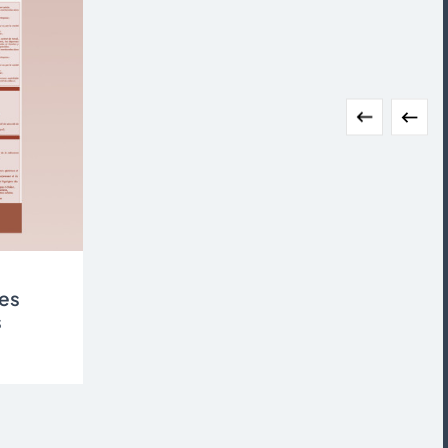


ges
s