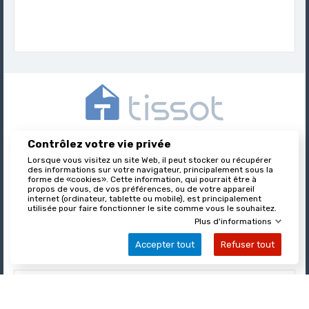
Contrôlez votre vie privée
Tissot est l’éditeur des formulaires juridiques immobiliers,
Lorsque vous visitez un site Web, il peut stocker ou récupérer
nationalement reconnu et leader sur son marché.
des informations sur votre navigateur, principalement sous la
forme de «cookies». Cette information, qui pourrait être à
propos de vous, de vos préférences, ou de votre appareil
internet (ordinateur, tablette ou mobile), est principalement

utilisée pour faire fonctionner le site comme vous le souhaitez.
À PROPOS DE TISSOT
Plus d'informations
Accepter tout
Refuser tout

VOTRE COMPTE

INFORMATIONS