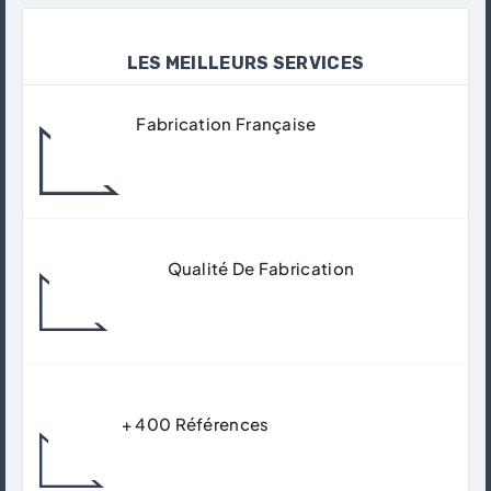
LES MEILLEURS SERVICES
Fabrication Française
Tous Nos Produits Sont Fabriqués Dans
Nos Ateliers À Gisors.
Qualité De Fabrication
Matériaux De Qualité Supérieur Pour
Garantir Un Usage Durable.
+ 400 Références
Trouver Le Produit Qui Correspond Avec
Précision Et Expertise À Votre Besoins.