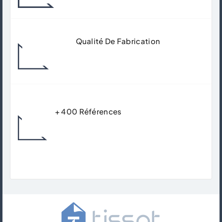
Nos Ateliers À Gisors.
Qualité De Fabrication
Matériaux De Qualité Supérieur Pour
Garantir Un Usage Durable.
+ 400 Références
Trouver Le Produit Qui Correspond Avec
Précision Et Expertise À Votre Besoins.