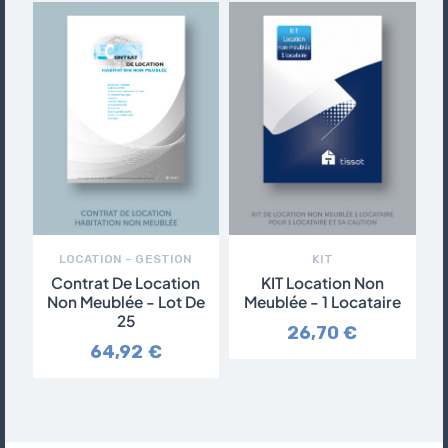
LOCATION – GESTION
KIT
Contrat De Location
KIT Location Non
Non Meublée - Lot De
Meublée - 1 Locataire
C
25
26,70 €
64,92 €