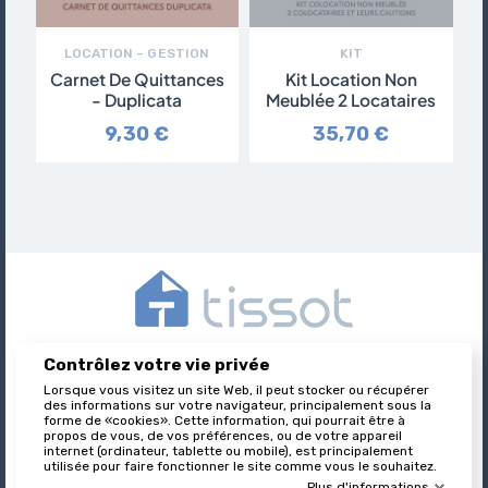
LOCATION – GESTION
KIT
Carnet De Quittances
Kit Location Non
C
- Duplicata
Meublée 2 Locataires
9,30 €
35,70 €
Contrôlez votre vie privée
Tissot est l’éditeur des formulaires juridiques immobiliers,
Lorsque vous visitez un site Web, il peut stocker ou récupérer
nationalement reconnu et leader sur son marché.
des informations sur votre navigateur, principalement sous la
forme de «cookies». Cette information, qui pourrait être à
propos de vous, de vos préférences, ou de votre appareil
internet (ordinateur, tablette ou mobile), est principalement

utilisée pour faire fonctionner le site comme vous le souhaitez.
À PROPOS DE TISSOT
Plus d'informations