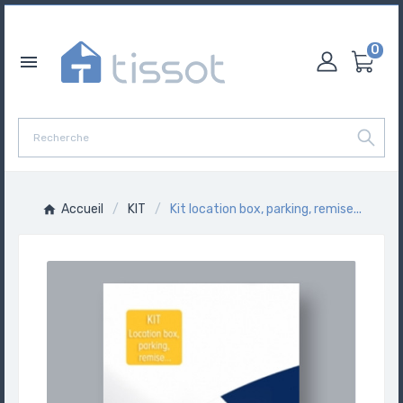
0

Accueil
KIT
Kit location box, parking, remise...