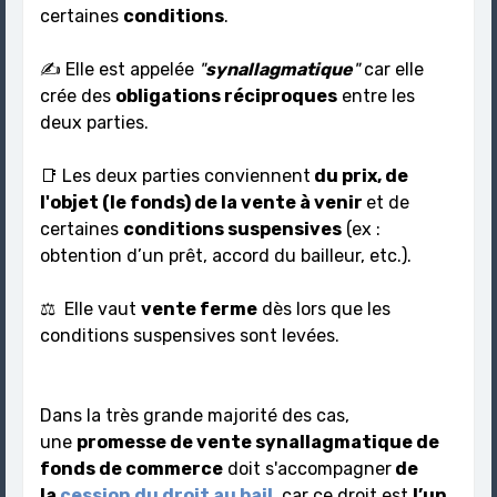
certaines
conditions
.
✍️ Elle est appelée
"
synallagmatique
"
car elle
crée des
obligations réciproques
entre les
deux parties.
📑 Les deux parties conviennent
du prix, de
l'objet (le fonds) de la vente à venir
et de
certaines
conditions suspensives
(ex :
obtention d’un prêt, accord du bailleur, etc.).
⚖️ Elle vaut
vente ferme
dès lors que les
conditions suspensives sont levées.
Dans la très grande majorité des cas,
une
promesse de vente synallagmatique de
fonds de commerce
doit s'accompagner
de
la
cession du droit au bail
, car ce droit est
l’un