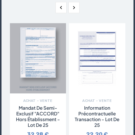


ACHAT – VENTE
ACHAT – VENTE
Mandat De Semi-
Information
M
Exclusif "ACCORD"
Précontractuelle
Hors Établissment -
Transaction - Lot De
Lot De 25
25
32,28 €
22,20 €