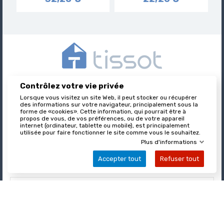
Contrôlez votre vie privée
Tissot est l’éditeur des formulaires juridiques immobiliers,
nationalement reconnu et leader sur son marché.
Lorsque vous visitez un site Web, il peut stocker ou récupérer
des informations sur votre navigateur, principalement sous la
forme de «cookies». Cette information, qui pourrait être à
propos de vous, de vos préférences, ou de votre appareil
internet (ordinateur, tablette ou mobile), est principalement

utilisée pour faire fonctionner le site comme vous le souhaitez.
À PROPOS DE TISSOT
Plus d'informations
Accepter tout
Refuser tout

VOTRE COMPTE

INFORMATIONS
© Tissot Depuis 1965