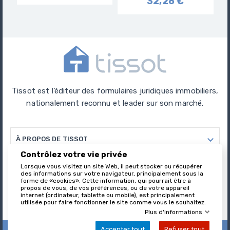
32,28 €
Tissot est l’éditeur des formulaires juridiques immobiliers,
nationalement reconnu et leader sur son marché.

À PROPOS DE TISSOT
Contrôlez votre vie privée

Lorsque vous visitez un site Web, il peut stocker ou récupérer
VOTRE COMPTE
des informations sur votre navigateur, principalement sous la
forme de «cookies». Cette information, qui pourrait être à
propos de vous, de vos préférences, ou de votre appareil

INFORMATIONS
internet (ordinateur, tablette ou mobile), est principalement
utilisée pour faire fonctionner le site comme vous le souhaitez.
Plus d'informations
Accepter tout
Refuser tout