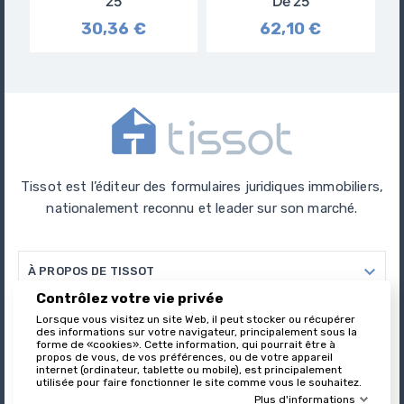
25
De 25
30,36 €
62,10 €
Tissot est l’éditeur des formulaires juridiques immobiliers,
nationalement reconnu et leader sur son marché.

À PROPOS DE TISSOT
Contrôlez votre vie privée

Lorsque vous visitez un site Web, il peut stocker ou récupérer
VOTRE COMPTE
des informations sur votre navigateur, principalement sous la
forme de «cookies». Cette information, qui pourrait être à
propos de vous, de vos préférences, ou de votre appareil

INFORMATIONS
internet (ordinateur, tablette ou mobile), est principalement
utilisée pour faire fonctionner le site comme vous le souhaitez.
Plus d'informations