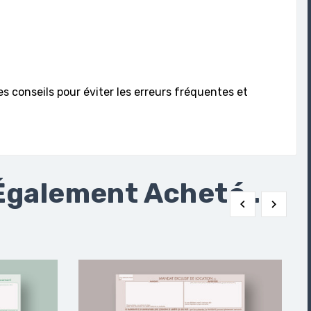
es conseils pour éviter les erreurs fréquentes et
Également Acheté...

