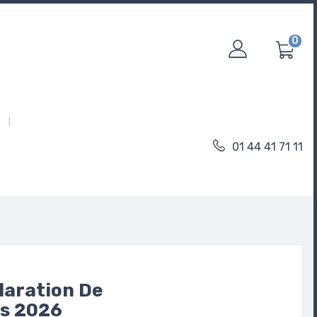
0
01 44 41 71 11
laration De
ts 2026