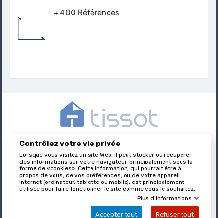
+ 400 Références
Trouver Le Produit Qui Correspond Avec
Précision Et Expertise À Votre Besoins.
Contrôlez votre vie privée
Tissot est l’éditeur des formulaires juridiques immobiliers,
nationalement reconnu et leader sur son marché.
Lorsque vous visitez un site Web, il peut stocker ou récupérer
des informations sur votre navigateur, principalement sous la
forme de «cookies». Cette information, qui pourrait être à
propos de vous, de vos préférences, ou de votre appareil
internet (ordinateur, tablette ou mobile), est principalement

utilisée pour faire fonctionner le site comme vous le souhaitez.
À PROPOS DE TISSOT
Plus d'informations
Accepter tout
Refuser tout

VOTRE COMPTE