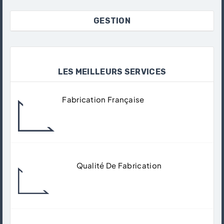
GESTION
LES MEILLEURS SERVICES
Fabrication Française
Tous Nos Produits Sont Fabriqués Dans
Nos Ateliers À Gisors.
Qualité De Fabrication
Matériaux De Qualité Supérieur Pour
Garantir Un Usage Durable.