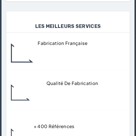
LES MEILLEURS SERVICES
Fabrication Française
Tous Nos Produits Sont Fabriqués Dans
Nos Ateliers À Gisors.
Qualité De Fabrication
Matériaux De Qualité Supérieur Pour
Garantir Un Usage Durable.
+ 400 Références