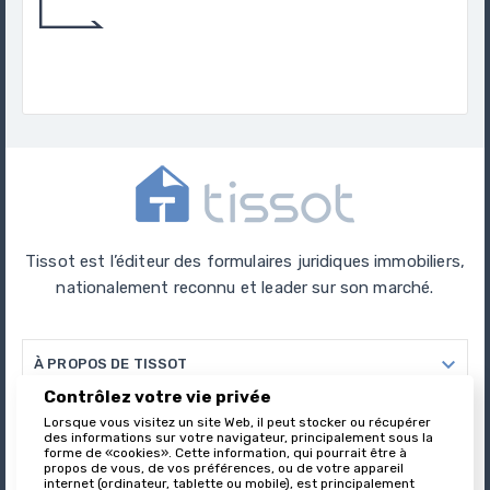
Trouver Le Produit Qui Correspond Avec
Précision Et Expertise À Votre Besoins.
Tissot est l’éditeur des formulaires juridiques immobiliers,
nationalement reconnu et leader sur son marché.

À PROPOS DE TISSOT
Contrôlez votre vie privée

Lorsque vous visitez un site Web, il peut stocker ou récupérer
VOTRE COMPTE
des informations sur votre navigateur, principalement sous la
forme de «cookies». Cette information, qui pourrait être à
propos de vous, de vos préférences, ou de votre appareil

INFORMATIONS
internet (ordinateur, tablette ou mobile), est principalement