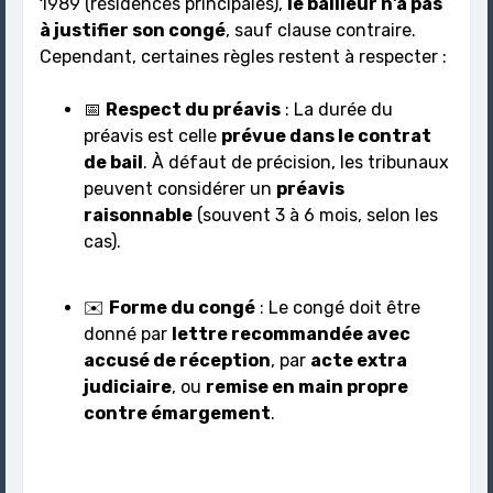
1989 (résidences principales),
le bailleur n’a pas
à justifier son congé
, sauf clause contraire.
Cependant, certaines règles restent à respecter :
📅
Respect du préavis
: La durée du
préavis est celle
prévue dans le contrat
de bail
. À défaut de précision, les tribunaux
peuvent considérer un
préavis
raisonnable
(souvent 3 à 6 mois, selon les
cas).
✉️
Forme du congé
: Le congé doit être
donné par
lettre recommandée avec
accusé de réception
, par
acte extra
judiciaire
, ou
remise en main propre
contre émargement
.