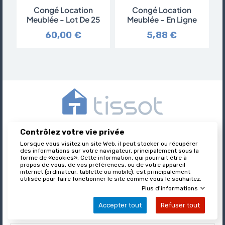
Congé Location
Congé Location
Meublée - Lot De 25
Meublée - En Ligne
60,00 €
5,88 €
Contrôlez votre vie privée
Tissot est l’éditeur des formulaires juridiques immobiliers,
Lorsque vous visitez un site Web, il peut stocker ou récupérer
nationalement reconnu et leader sur son marché.
des informations sur votre navigateur, principalement sous la
forme de «cookies». Cette information, qui pourrait être à
propos de vous, de vos préférences, ou de votre appareil
internet (ordinateur, tablette ou mobile), est principalement

utilisée pour faire fonctionner le site comme vous le souhaitez.
À PROPOS DE TISSOT
Plus d'informations
Accepter tout
Refuser tout

VOTRE COMPTE