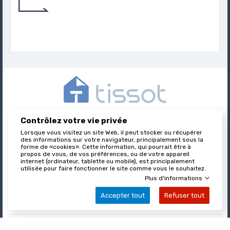
Trouver Le Produit Qui Correspond Avec
Précision Et Expertise À Votre Besoins.
Contrôlez votre vie privée
Tissot est l’éditeur des formulaires juridiques immobiliers,
Lorsque vous visitez un site Web, il peut stocker ou récupérer
nationalement reconnu et leader sur son marché.
des informations sur votre navigateur, principalement sous la
forme de «cookies». Cette information, qui pourrait être à
propos de vous, de vos préférences, ou de votre appareil
internet (ordinateur, tablette ou mobile), est principalement

utilisée pour faire fonctionner le site comme vous le souhaitez.
À PROPOS DE TISSOT
Plus d'informations
Accepter tout
Refuser tout

VOTRE COMPTE

INFORMATIONS