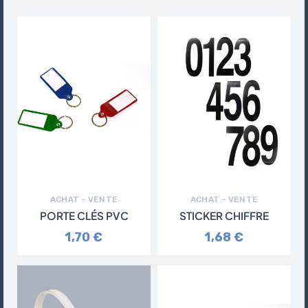
ACHAT – VENTE
ACHAT – VENTE
PORTE CLÉS PVC
STICKER CHIFFRE
1,70 €
1,68 €