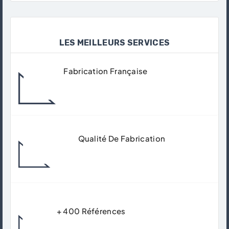
LES MEILLEURS SERVICES
Fabrication Française
Tous Nos Produits Sont Fabriqués Dans
Nos Ateliers À Gisors.
Qualité De Fabrication
Matériaux De Qualité Supérieur Pour
Garantir Un Usage Durable.
+ 400 Références