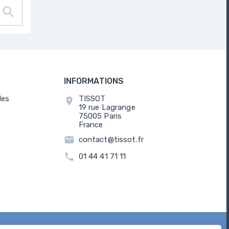
INFORMATIONS
les
TISSOT
location_on
19 rue Lagrange
75005 Paris
France
email
contact@tissot.fr
call
01 44 41 71 11