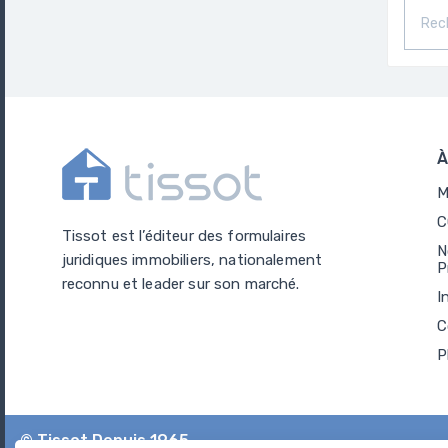
À
M
C
Tissot est l’éditeur des formulaires
N
juridiques immobiliers, nationalement
P
reconnu et leader sur son marché.
I
C
P
© Tissot Depuis 1965