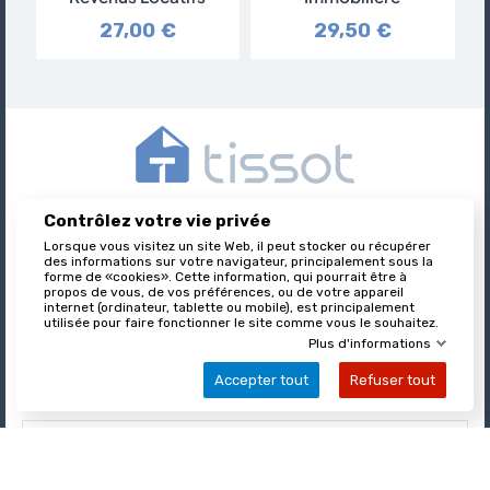
27,00 €
29,50 €
Contrôlez votre vie privée
Tissot est l’éditeur des formulaires juridiques immobiliers,
nationalement reconnu et leader sur son marché.
Lorsque vous visitez un site Web, il peut stocker ou récupérer
des informations sur votre navigateur, principalement sous la
forme de «cookies». Cette information, qui pourrait être à
propos de vous, de vos préférences, ou de votre appareil
internet (ordinateur, tablette ou mobile), est principalement

utilisée pour faire fonctionner le site comme vous le souhaitez.
À PROPOS DE TISSOT
Plus d'informations
Accepter tout
Refuser tout

VOTRE COMPTE

INFORMATIONS