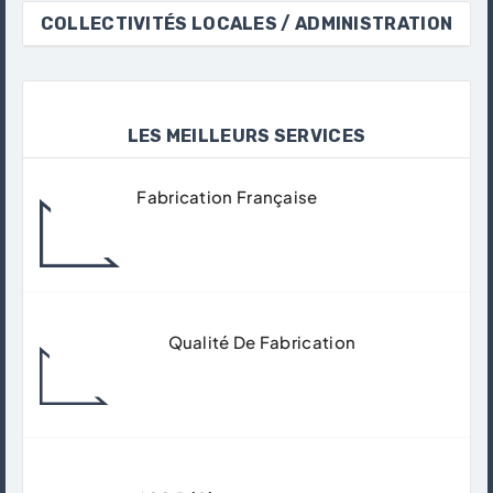
COLLECTIVITÉS LOCALES / ADMINISTRATION
LES MEILLEURS SERVICES
Fabrication Française
Tous Nos Produits Sont Fabriqués Dans
Nos Ateliers À Gisors.
Qualité De Fabrication
Matériaux De Qualité Supérieur Pour
Garantir Un Usage Durable.