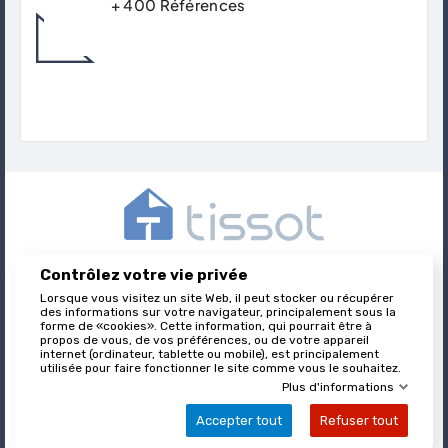
+ 400 Références
Trouver Le Produit Qui Correspond Avec
Précision Et Expertise À Votre Besoins.
Contrôlez votre vie privée
Tissot est l’éditeur des formulaires juridiques immobiliers,
Lorsque vous visitez un site Web, il peut stocker ou récupérer
nationalement reconnu et leader sur son marché.
des informations sur votre navigateur, principalement sous la
forme de «cookies». Cette information, qui pourrait être à
propos de vous, de vos préférences, ou de votre appareil
internet (ordinateur, tablette ou mobile), est principalement

utilisée pour faire fonctionner le site comme vous le souhaitez.
À PROPOS DE TISSOT
Plus d'informations
Accepter tout
Refuser tout

VOTRE COMPTE