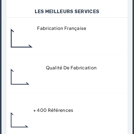
LES MEILLEURS SERVICES
Fabrication Française
Tous Nos Produits Sont Fabriqués Dans
Nos Ateliers À Gisors.
Qualité De Fabrication
Matériaux De Qualité Supérieur Pour
Garantir Un Usage Durable.
+ 400 Références
Trouver Le Produit Qui Correspond Avec
Précision Et Expertise À Votre Besoins.