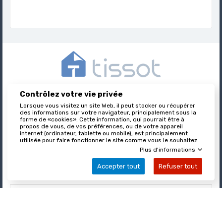
Contrôlez votre vie privée
Tissot est l’éditeur des formulaires juridiques immobiliers,
Lorsque vous visitez un site Web, il peut stocker ou récupérer
nationalement reconnu et leader sur son marché.
des informations sur votre navigateur, principalement sous la
forme de «cookies». Cette information, qui pourrait être à
propos de vous, de vos préférences, ou de votre appareil
internet (ordinateur, tablette ou mobile), est principalement

utilisée pour faire fonctionner le site comme vous le souhaitez.
À PROPOS DE TISSOT
Plus d'informations
Accepter tout
Refuser tout

VOTRE COMPTE

INFORMATIONS