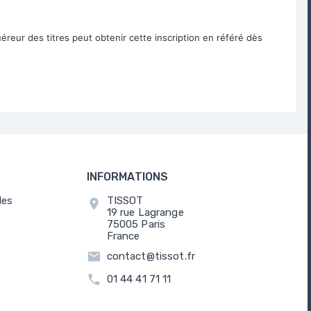
uéreur des titres peut obtenir cette inscription en référé dès
INFORMATIONS
les
TISSOT
location_on
19 rue Lagrange
75005 Paris
France
email
contact@tissot.fr
call
01 44 41 71 11