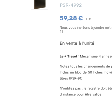
PSR-4992
59,28 €
TTC
Nous vous invitons à joindre no
11
En vente à l'unité
Le + Tissot
: Mécanisme 4 annea
Notez tous les changements de p
Inclus un bloc de 50 fiches indivi
titres (
PSR-91
).
N'oubliez pas
: le registre doit 
d'Instance pour être valide.