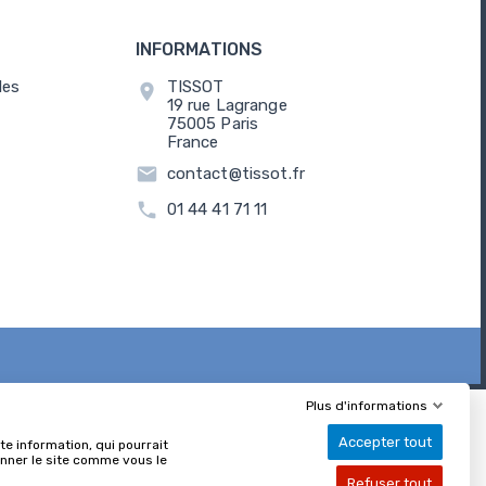
INFORMATIONS
les
TISSOT
location_on
19 rue Lagrange
75005 Paris
France
email
contact@tissot.fr
call
01 44 41 71 11
Plus d'informations
Accepter tout
e information, qui pourrait
ionner le site comme vous le
Refuser tout