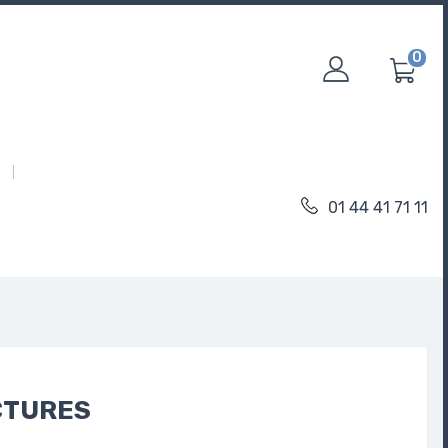
0
01 44 41 71 11
CTURES