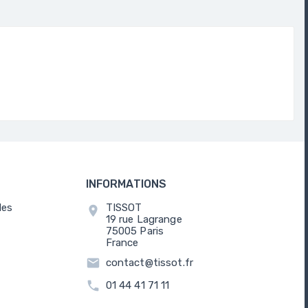
INFORMATIONS
les
TISSOT
location_on
19 rue Lagrange
75005 Paris
France
email
contact@tissot.fr
call
01 44 41 71 11