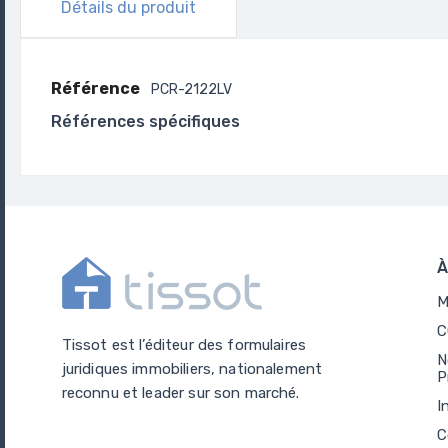
Détails du produit
Référence
PCR-2122LV
Références spécifiques
À
M
C
Tissot est l’éditeur des formulaires
N
juridiques immobiliers, nationalement
P
reconnu et leader sur son marché.
I
C