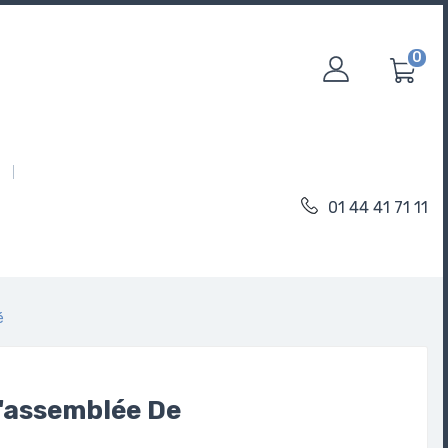
0
01 44 41 71 11
é
'assemblée De