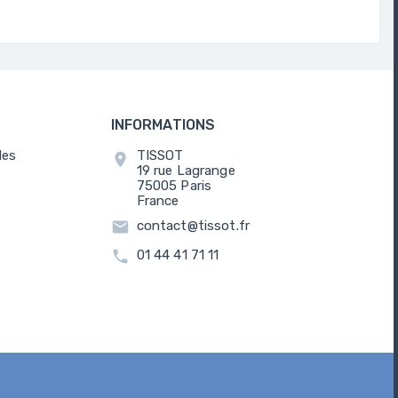
INFORMATIONS
les
TISSOT
location_on
19 rue Lagrange
75005 Paris
France
email
contact@tissot.fr
call
01 44 41 71 11