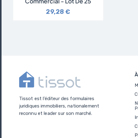
Commercial - Lot De 25
29,28 €
À
M
C
Tissot est l’éditeur des formulaires
N
juridiques immobiliers, nationalement
P
reconnu et leader sur son marché.
I
C
P