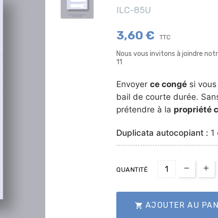
ILC-85U
3,60 €
TTC
Nous vous invitons à joindre no
11
Envoyer
ce congé
si vous
bail de courte durée. Sans
prétendre à la
propriété 
Duplicata autocopiant :
1
QUANTITÉ
AJOUTER AU PAN
