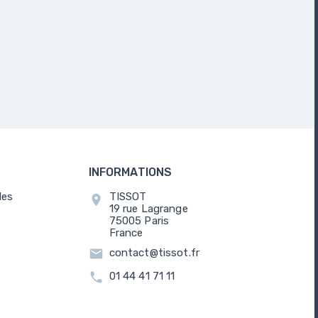
INFORMATIONS
les
TISSOT
location_on
19 rue Lagrange
75005 Paris
France
email
contact@tissot.fr
call
01 44 41 71 11