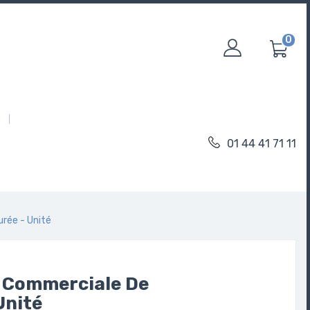
0
01 44 41 71 11
rée - Unité
 Commerciale De
Unité