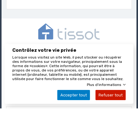
Contrôlez votre vie privée
Tissot est l’éditeur des formulaires juridiques immobiliers,
Lorsque vous visitez un site Web, il peut stocker ou récupérer
nationalement reconnu et leader sur son marché.
des informations sur votre navigateur, principalement sous la
forme de «cookies». Cette information, qui pourrait être à
propos de vous, de vos préférences, ou de votre appareil
internet (ordinateur, tablette ou mobile), est principalement

utilisée pour faire fonctionner le site comme vous le souhaitez.
À PROPOS DE TISSOT
Plus d'informations
Accepter tout
Refuser tout

VOTRE COMPTE

INFORMATIONS
© Tissot Depuis 1965