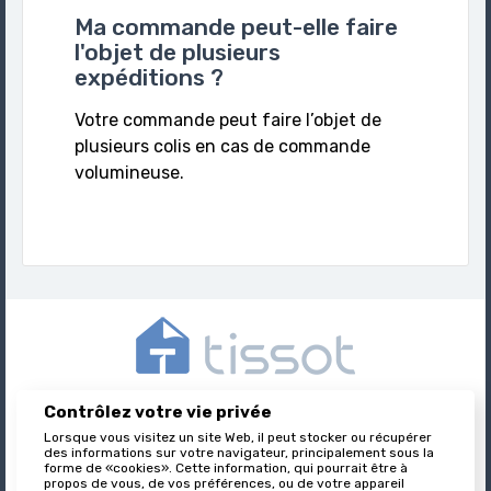
Ma commande peut-elle faire
l'objet de plusieurs
expéditions ?
Votre commande peut faire l’objet de
plusieurs colis en cas de commande
volumineuse.
Contrôlez votre vie privée
Tissot est l’éditeur des formulaires juridiques immobiliers,
nationalement reconnu et leader sur son marché.
Lorsque vous visitez un site Web, il peut stocker ou récupérer
des informations sur votre navigateur, principalement sous la
forme de «cookies». Cette information, qui pourrait être à
propos de vous, de vos préférences, ou de votre appareil