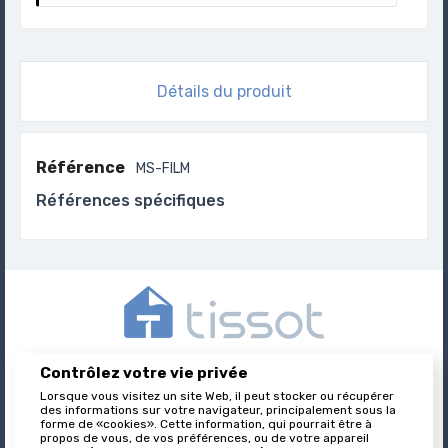
Détails du produit
Référence
MS-FILM
Références spécifiques
Contrôlez votre vie privée
Tissot est l’éditeur des formulaires juridiques immobiliers,
nationalement reconnu et leader sur son marché.
Lorsque vous visitez un site Web, il peut stocker ou récupérer
des informations sur votre navigateur, principalement sous la
forme de «cookies». Cette information, qui pourrait être à
propos de vous, de vos préférences, ou de votre appareil